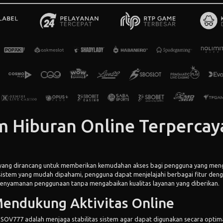
PERATURAN
|
INFORMASI BANK
|
HUBUNGI KAMI
|
KEBIJAKAN P
m Hiburan Online Terperca
 yang dirancang untuk memberikan kemudahan akses bagi pengguna yang mengi
 sistem yang mudah dipahami, pengguna dapat menjelajahi berbagai fitur deng
enyamanan penggunaan tanpa mengabaikan kualitas layanan yang diberikan.
Mendukung Aktivitas Online